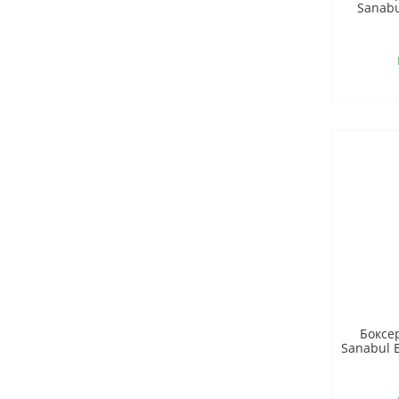
Sanabu
Боксе
Sanabul E