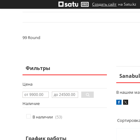
Создать сайт
на Satu.kz
99 Round
Фильтры
Sanabul
Цена
В нашем ма
Наличие
В наличии
53
График работы