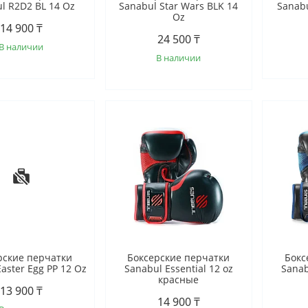
l R2D2 BL 14 Oz
Sanabul Star Wars BLK 14
Sanabu
Oz
14 900 ₸
24 500 ₸
В наличии
В наличии
рские перчатки
Боксерские перчатки
Бокс
aster Egg PP 12 Oz
Sanabul Essential 12 oz
Sanab
красные
13 900 ₸
14 900 ₸