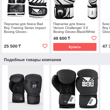
Перчатки для бокса Bad
Перчатки для бокса
Бокс
Boy Training Series Impact
Venum Challenger 3.0
Boy 
Boxing Gloves -
Boxing Gloves-Black/White
Glov
Black/White
49 600
₸
25 500
47 
₸
Купить
Подобные товары компании