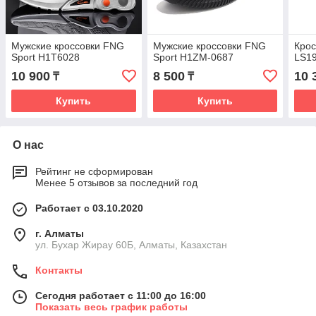
Мужские кроссовки FNG
Мужские кроссовки FNG
Крос
Sport H1T6028
Sport H1ZM-0687
LS1
10 900
8 500
10 
₸
₸
Купить
Купить
О нас
Рейтинг не сформирован
Менее 5 отзывов за последний год
Работает с 03.10.2020
г. Алматы
ул. Бухар Жирау 60Б, Алматы, Казахстан
Контакты
Сегодня работает с 11:00 до 16:00
Показать весь график работы