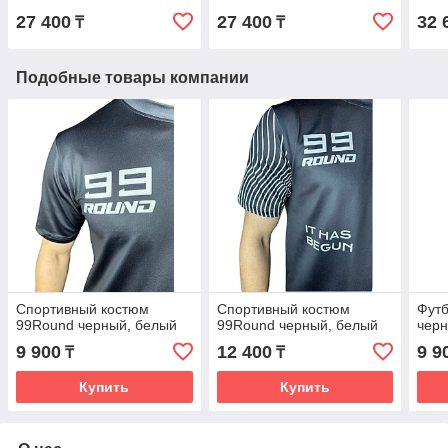
27 400
27 400
32 
₸
₸
Подобные товары компании
Спортивный костюм
Спортивный костюм
Фут
99Round черный, белый
99Round черный, белый
черн
9 900
12 400
9 9
₸
₸
Купить
Купить