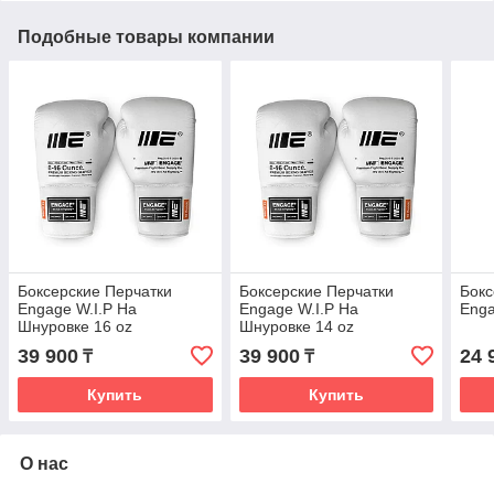
Подобные товары компании
Боксерские Перчатки
Боксерские Перчатки
Бокс
Engage W.I.P На
Engage W.I.P На
Enga
Шнуровке 16 oz
Шнуровке 14 oz
39 900
39 900
24 
₸
₸
Купить
Купить
О нас