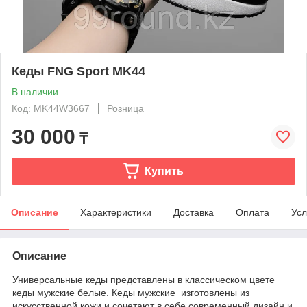
Кеды FNG Sport MK44
В наличии
Код: MK44W3667
Розница
30 000
₸
Купить
Описание
Характеристики
Доставка
Оплата
Усл
Описание
Универсальные кеды представлены в классическом цвете
кеды мужские белые. Кеды мужские изготовлены из
искусственной кожи и сочетают в себе современный дизайн и