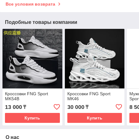
Все условия возврата
Подобные товары компании
Кроссовки FNG Sport
Кроссовки FNG Sport
Мужс
MK54B
MK46
Spor
13 000
30 000
8 5
₸
₸
Купить
Купить
О нас