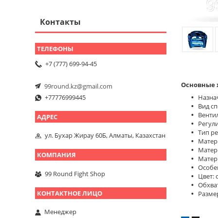
Контакты
+7 (777) 699-94-45
Основные 
99round.kz@gmail.com
+77776999445
Назна
Вид сп
Венти
Регул
Тип р
ул. Бухар Жирау 60Б, Алматы, Казахстан
Матер
Матер
Матер
Особе
99 Round Fight Shop
Цвет: 
Обхват
Размер:
Менеджер