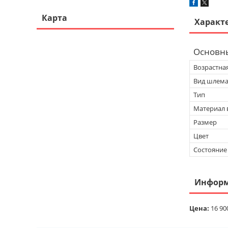
Карта
Характ
Основн
Возрастна
Вид шлем
Тип
Материал 
Размер
Цвет
Состояние
Информ
Цена:
16 90