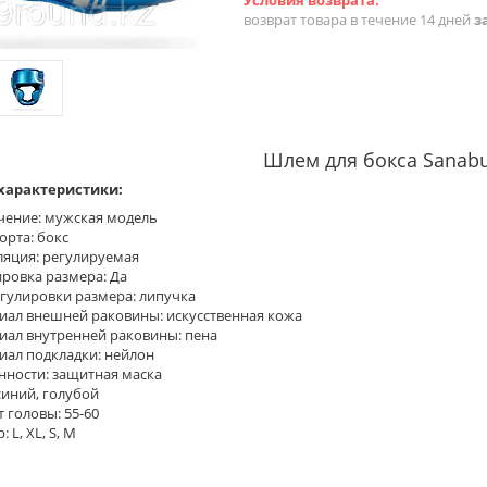
возврат товара в течение 14 дней
з
Шлем для бокса Sanabu
характеристики:
чение: мужская модель
орта: бокс
ляция: регулируемая
ировка размера: Да
егулировки размера: липучка
иал внешней раковины: искусственная кожа
иал внутренней раковины: пена
иал подкладки: нейлон
нности: защитная маска
синий, голубой
 головы: 55-60
 L, XL, S, M