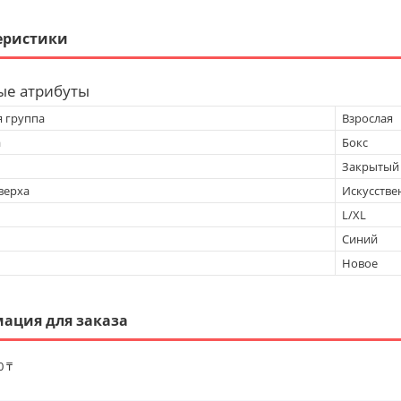
еристики
ые атрибуты
я группа
Взрослая
а
Бокс
Закрытый
верха
Искусстве
L/XL
Синий
Новое
ация для заказа
0 ₸