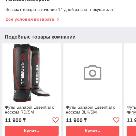
Возврат товара в течение 14 дней за счет покупателя
Все условия возврата
Подобные товары компании
Футы Sanabul Essential с
Футы Sanabul Essential с
Футы
носком RD/SM
носком BLK/SM
лип
11 900
11 900
11 
₸
₸
Купить
Купить