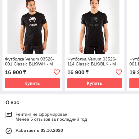
Футболка Venum 03526-
Футболка Venum 03526-
Футб
001 Classic BLK/WH - M
114 Classic BLK/BLK - M
001 
16 900
16 900
19 
₸
₸
Купить
Купить
О нас
Рейтинг не сформирован
Менее 5 отзывов за последний год
Работает с 03.10.2020