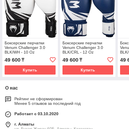
Боксерские перчатки
Боксерские перчатки
Бокс
Venum Challenger 3.0
Venum Challenger 3.0
Venu
BLK/WH - 10 Oz
BLK/CRL - 12 Oz
BLK/
49 600
49 600
49 
₸
₸
Купить
Купить
О нас
Рейтинг не сформирован
Менее 5 отзывов за последний год
Работает с 03.10.2020
г. Алматы
ул. Бухар Жирау 60Б, Алматы, Казахстан