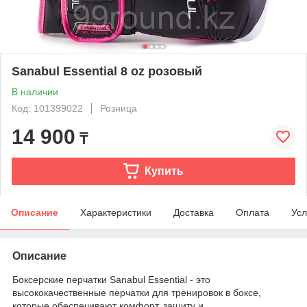
Sanabul Essential 8 oz розовый
В наличии
Код: 101399022
Розница
14 900
₸
Купить
Описание
Характеристики
Доставка
Оплата
Усл
Описание
Боксерские перчатки Sanabul Essential - это
высококачественные перчатки для тренировок в боксе,
которые обеспечивают комфорт, защиту и