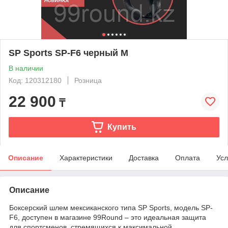
SP Sports SP-F6 черный M
В наличии
Код: 120312180
Розница
22 900
₸
Купить
Описание
Характеристики
Доставка
Оплата
Усл
Описание
Боксерский шлем мексиканского типа SP Sports, модель SP-
F6, доступен в магазине 99Round – это идеальная защита
для спортсменов, стремящихся к максимальной