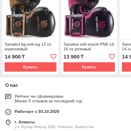
Sanabul bg-snb-eg 12 oz
Sanabul snb-essck-PNK-16
Sana
коричневый
16 oz розовый
14 o
14 900
13 900
14 
₸
₸
Купить
Купить
О нас
Рейтинг не сформирован
Менее 5 отзывов за последний год
Работает с 03.10.2020
г. Алматы
ул. Бухар Жирау 60Б, Алматы, Казахстан