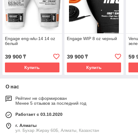
Engage eng-wlu-14 14 oz
Engage WIP 8 oz черный
Venu
белый
зеле
39 900
39 900
59 
₸
₸
Купить
Купить
О нас
Рейтинг не сформирован
Менее 5 отзывов за последний год
Работает с 03.10.2020
г. Алматы
ул. Бухар Жирау 60Б, Алматы, Казахстан