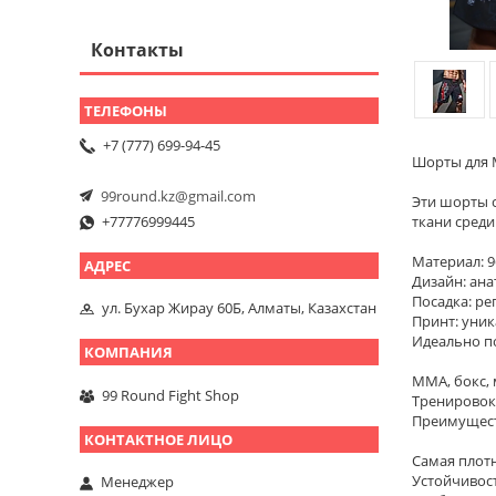
Контакты
+7 (777) 699-94-45
Шорты для M
99round.kz@gmail.com
Эти шорты 
+77776999445
ткани среди
Материал: 9
Дизайн: ан
Посадка: р
ул. Бухар Жирау 60Б, Алматы, Казахстан
Принт: уник
Идеально по
MMA, бокс, 
99 Round Fight Shop
Тренировок
Преимущест
Самая плот
Устойчивост
Менеджер