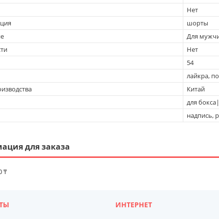
Нет
ация
шорты
ие
Для мужч
ти
Нет
54
лайкра, п
оизводства
Китай
для бокса
надпись, 
ация для заказа
0 ₸