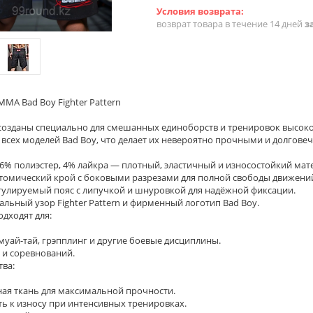
возврат товара в течение 14 дней
з
MA Bad Boy Fighter Pattern
созданы специально для смешанных единоборств и тренировок высоко
 всех моделей Bad Boy, что делает их невероятно прочными и долгове
6% полиэстер, 4% лайкра — плотный, эластичный и износостойкий мат
атомический крой с боковыми разрезами для полной свободы движени
егулируемый пояс с липучкой и шнуровкой для надёжной фиксации.
альный узор Fighter Pattern и фирменный логотип Bad Boy.
дходят для:
муай-тай, грэпплинг и другие боевые дисциплины.
 и соревнований.
ва:
ная ткань для максимальной прочности.
ь к износу при интенсивных тренировках.