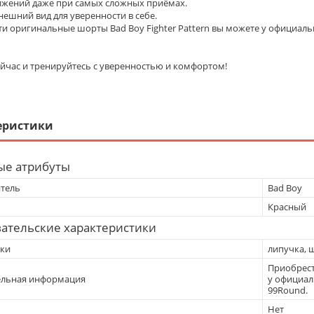
ижений даже при самых сложных приёмах.
ешний вид для уверенности в себе.
и оригинальные шорты Bad Boy Fighter Pattern вы можете у официаль
йчас и тренируйтесь с уверенностью и комфортом!
еристики
ые атрибуты
тель
Bad Boy
Красный
ательские характеристики
жки
липучка, 
Приобрест
ельная информация
у официал
99Round.
Нет