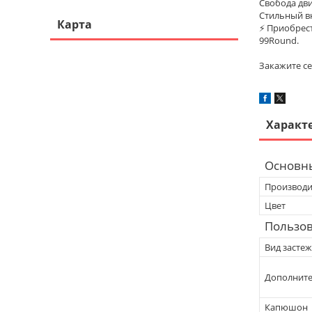
Свобода дв
Стильный вн
Карта
⚡ Приобрест
99Round.
Закажите се
Характ
Основн
Производи
Цвет
Пользов
Вид засте
Дополнит
Капюшон