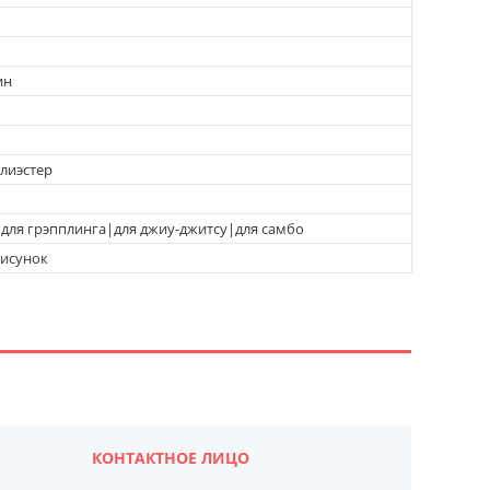
ин
олиэстер
|для грэпплинга|для джиу-джитсу|для самбо
рисунок