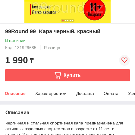
99Round 99_Kapa черный, красный
В наличии
Код: 131929685
Розница
1 990
₸
Купить
Описание
Характеристики
Доставка
Оплата
Усл
Описание
нергичная и стильная спортивная капа предназначена для
активных взрослых спортсменов в возрасте от 11 лет и
старше. Эта капа изготовлена из высококачественного