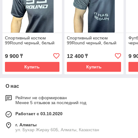
Спортивный костюм
Спортивный костюм
Фут
99Round черный, белый
99Round черный, белый
черн
9 900
12 400
9 9
₸
₸
Купить
Купить
О нас
Рейтинг не сформирован
Менее 5 отзывов за последний год
Работает с 03.10.2020
г. Алматы
ул. Бухар Жирау 60Б, Алматы, Казахстан