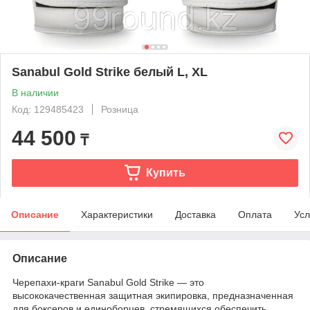
Sanabul Gold Strike белый L, XL
В наличии
Код: 129485423
Розница
44 500
₸
Купить
Описание
Характеристики
Доставка
Оплата
Усл
Описание
Черепахи-краги Sanabul Gold Strike — это
высококачественная защитная экипировка, предназначенная
для боксеров и единоборцев, стремящихся обеспечить