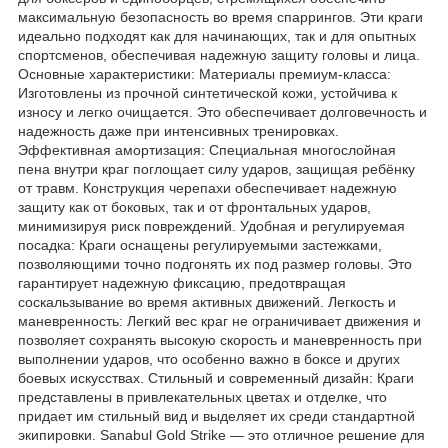
максимальную безопасность во время спаррингов. Эти краги
идеально подходят как для начинающих, так и для опытных
спортсменов, обеспечивая надежную защиту головы и лица.
Основные характеристики: Материалы премиум-класса:
Изготовлены из прочной синтетической кожи, устойчива к
износу и легко очищается. Это обеспечивает долговечность и
надежность даже при интенсивных тренировках.
Эффективная амортизация: Специальная многослойная
пена внутри краг поглощает силу ударов, защищая ребёнку
от травм. Конструкция черепахи обеспечивает надежную
защиту как от боковых, так и от фронтальных ударов,
минимизируя риск повреждений. Удобная и регулируемая
посадка: Краги оснащены регулируемыми застежками,
позволяющими точно подгонять их под размер головы. Это
гарантирует надежную фиксацию, предотвращая
соскальзывание во время активных движений. Легкость и
маневренность: Легкий вес краг не ограничивает движения и
позволяет сохранять высокую скорость и маневренность при
выполнении ударов, что особенно важно в боксе и других
боевых искусствах. Стильный и современный дизайн: Краги
представлены в привлекательных цветах и отделке, что
придает им стильный вид и выделяет их среди стандартной
экипировки. Sanabul Gold Strike — это отличное решение для