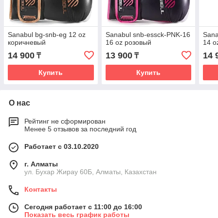
Sanabul bg-snb-eg 12 oz
Sanabul snb-essck-PNK-16
Sana
коричневый
16 oz розовый
14 o
14 900
13 900
14 
₸
₸
Купить
Купить
О нас
Рейтинг не сформирован
Менее 5 отзывов за последний год
Работает с 03.10.2020
г. Алматы
ул. Бухар Жирау 60Б, Алматы, Казахстан
Контакты
Сегодня работает с 11:00 до 16:00
Показать весь график работы