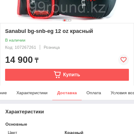
Sanabul bg-snb-eg 12 oz красный
В наличии
Код: 107267261
Розница
14 900
₸
Купить
ние
Характеристики
Доставка
Оплата
Условия во
Характеристики
Основные
Цвет
Красный