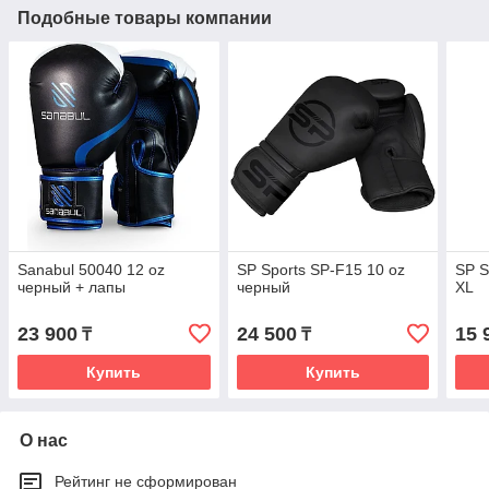
Подобные товары компании
Sanabul 50040 12 oz
SP Sports SP-F15 10 oz
SP S
черный + лапы
черный
XL
23 900
24 500
15 
₸
₸
Купить
Купить
О нас
Рейтинг не сформирован