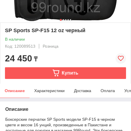
SP Sports SP-F15 12 oz черный
В наличии
Код: 120089513
Розница
24 450
₸
Купить
Описание
Характеристики
Доставка
Оплата
Усл
Описание
Боксерские перчатки SP Sports модели SP-F15 в черном
цвете и весом 16 унций, произведенные в Пакистане и
доступные для покупки в магазине 99Round. Эти боксерские