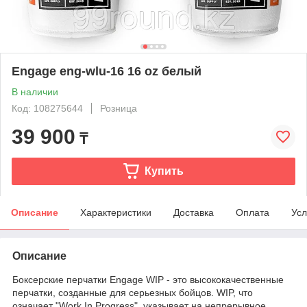
Engage eng-wlu-16 16 oz белый
В наличии
Код: 108275644
Розница
39 900
₸
Купить
Описание
Характеристики
Доставка
Оплата
Усл
Описание
Боксерские перчатки Engage WIP - это высококачественные
перчатки, созданные для серьезных бойцов. WIP, что
означает "Work In Progress", указывает на непрерывное