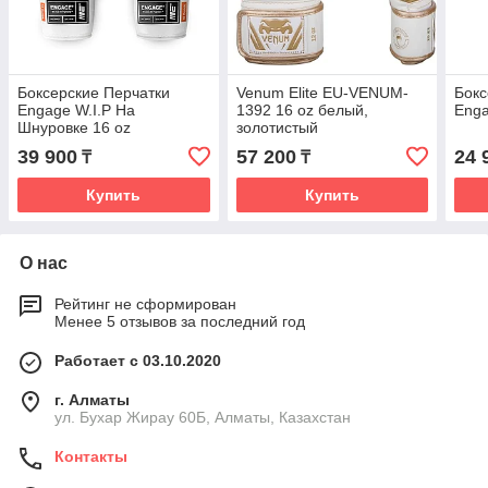
Боксерские Перчатки
Venum Elite ‎EU-VENUM-
Бокс
Engage W.I.P На
1392 16 oz белый,
Enga
Шнуровке 16 oz
золотистый
39 900
57 200
24 
₸
₸
Купить
Купить
О нас
Рейтинг не сформирован
Менее 5 отзывов за последний год
Работает с 03.10.2020
г. Алматы
ул. Бухар Жирау 60Б, Алматы, Казахстан
Контакты