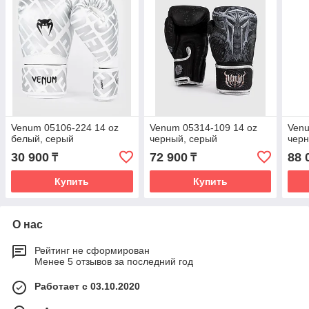
Venum 05106-224 14 oz
Venum 05314-109 14 oz
Venu
белый, серый
черный, серый
черн
30 900
72 900
88 
₸
₸
Купить
Купить
О нас
Рейтинг не сформирован
Менее 5 отзывов за последний год
Работает с 03.10.2020