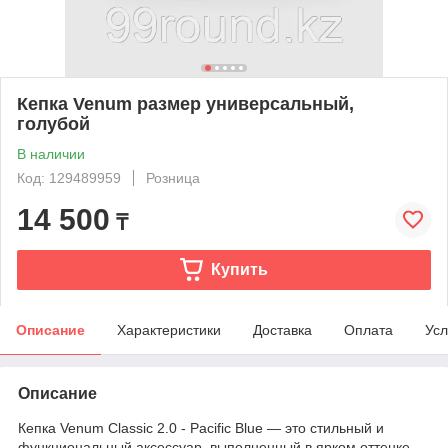
Кепка Venum размер универсальный,
голубой
В наличии
Код: 129489959
Розница
14 500
₸
Купить
Описание
Характеристики
Доставка
Оплата
Усл
Описание
Кепка Venum Classic 2.0 - Pacific Blue — это стильный и
функциональный аксессуар, выполненный в ярком оттенке