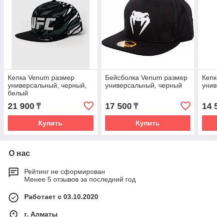
Кепка Venum размер
Бейсболка Venum размер
Кепк
универсальный, черный,
универсальный, черный
унив
белый
21 900
17 500
14 
₸
₸
Купить
Купить
О нас
Рейтинг не сформирован
Менее 5 отзывов за последний год
Работает с 03.10.2020
г. Алматы