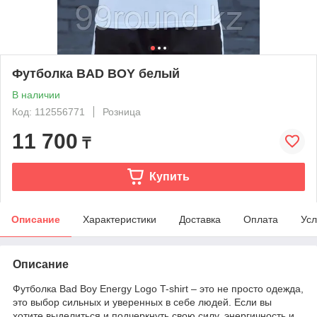
Футболка BAD BOY белый
В наличии
Код: 112556771
Розница
11 700
₸
Купить
Описание
Характеристики
Доставка
Оплата
Усл
Описание
Футболка Bad Boy Energy Logo T-shirt – это не просто одежда,
это выбор сильных и уверенных в себе людей. Если вы
хотите выделиться и подчеркнуть свою силу, энергичность и