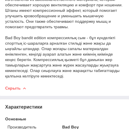
обеспечивает хорошую вентиляцию и комфорт при ношении.
Штаны имеют компрессионный эффект, который помогает
улучшить кровообращение и уменьшить мышечную
усталость. Они также обеспечивают поддержку мышц и
помогают предотвратить травмы.
Bad Boy bandit edition компрессиялық сым - бұл күнделікті
спорттық іс-шараларға арналған стильді және жақсы да
ыңғайлы штандар. Олар жоғары сапалы материалдан
өнімленген, көңілді ауарап алатын және киімнің киімінде
кеңес беретін. Компрессиялық қызметі бұл дамыған жер
тамырларын жақсартуға және жүрек жасауларды жуықтауға
көмектеседі. Олар сиырлауға және жарақатты табиғаттарды
қалпына келтіруге көмектеседі.
Скрыть
Характеристики
Основные
Производитель
Bad Boy