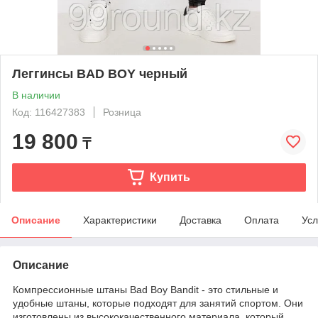
Леггинсы BAD BOY черный
В наличии
Код: 116427383
Розница
19 800
₸
Купить
Описание
Характеристики
Доставка
Оплата
Усл
Описание
Компрессионные штаны Bad Boy Bandit - это стильные и
удобные штаны, которые подходят для занятий спортом. Они
изготовлены из высококачественного материала, который