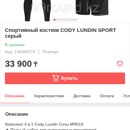
Спортивный костюм CODY LUNDIN SPORT
серый
В наличии
Код: 136560274
Розница
33 900
₸
Купить
Описание
Характеристики
Доставка
Оплата
Усл
Описание
Комплект 4 в 1 Cody Lundin Соты MR019
🔥 Полный набор для интенсивных тренировок!