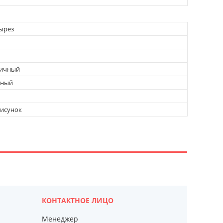
ырез
дичный
вный
рисунок
Менеджер