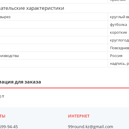
ательские характеристики
вырез
круглый в
футболка
короткие
круглого
Повседне
оизводства
Россия
надпись, 
ация для заказа
0 ₸
 699-94-45
99round.kz@gmail.com