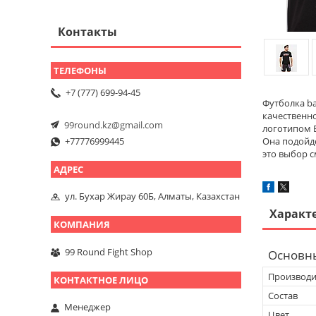
Контакты
+7 (777) 699-94-45
Футболка ba
качественно
99round.kz@gmail.com
логотипом B
+77776999445
Она подойде
это выбор с
ул. Бухар Жирау 60Б, Алматы, Казахстан
Характ
99 Round Fight Shop
Основн
Производи
Состав
Менеджер
Цвет