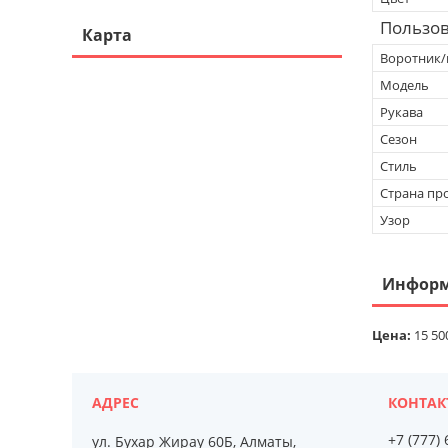
Пользов
Карта
Воротник/
Модель
Рукава
Сезон
Стиль
Страна пр
Узор
Информ
Цена:
15 50
+7 (777)
ул. Бухар Жирау 60Б, Алматы,