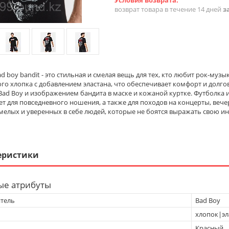
возврат товара в течение 14 дней
з
d boy bandit - это стильная и смелая вещь для тех, кто любит рок-муз
го хлопка с добавлением эластана, что обеспечивает комфорт и долго
ad Boy и изображением бандита в маске и кожаной куртке. Футболка и
т для повседневного ношения, а также для походов на концерты, вечер
мелых и уверенных в себе людей, которые не боятся выражать свою ин
еристики
ые атрибуты
тель
Bad Boy
хлопок|эл
Красный