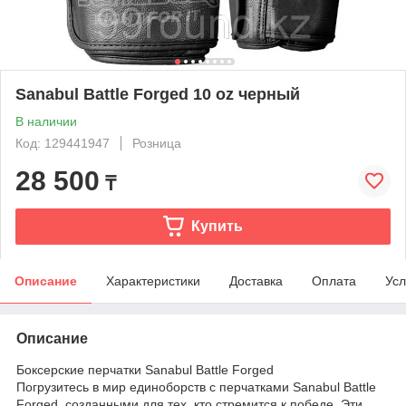
Sanabul Battle Forged 10 oz черный
В наличии
Код: 129441947
Розница
28 500
₸
Купить
Описание
Характеристики
Доставка
Оплата
Усл
Описание
Боксерские перчатки Sanabul Battle Forged
Погрузитесь в мир единоборств с перчатками Sanabul Battle
Forged, созданными для тех, кто стремится к победе. Эти