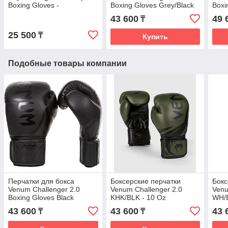
Boxing Gloves -
Boxing Gloves Grey/Black
Boxi
Black/White
43 600
49 
₸
25 500
₸
Купить
Подобные товары компании
Перчатки для бокса
Боксерские перчатки
Бокс
Venum Challenger 2.0
Venum Challenger 2.0
Venu
Boxing Gloves Black
KHK/BLK - 10 Oz
WH/B
43 600
43 600
43 
₸
₸