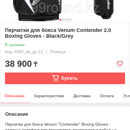
Перчатки для бокса Venum Contender 2.0
Boxing Gloves - Black/Grey
В наличии
Код: 6050_bk_gy-12
Розница
38 900
₸
Купить
Описание
Характеристики
Доставка
Оплата
Усл
Описание
Перчатки для бокса Venum "Contender" Boxing Gloves -
отлично подойдут для тренировок, спаррингов и работы с