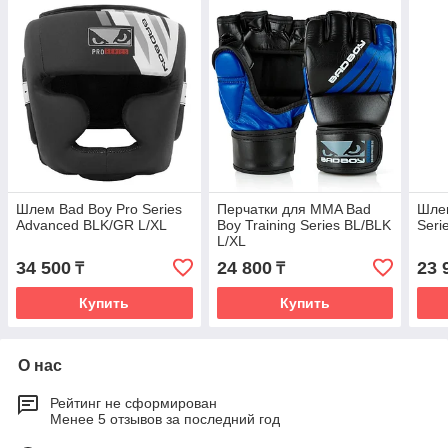
Шлем Bad Boy Pro Series
Перчатки для MMA Bad
Шлем
Advanced BLK/GR L/XL
Boy Training Series BL/BLK
Seri
L/XL
34 500
24 800
23 
₸
₸
Купить
Купить
О нас
Рейтинг не сформирован
Менее 5 отзывов за последний год